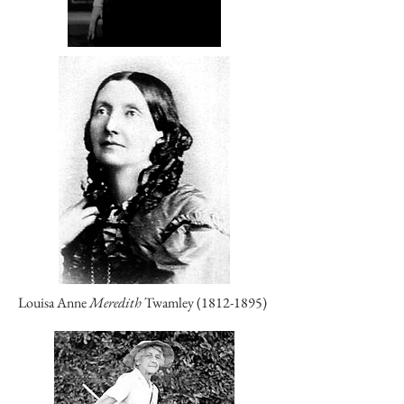
Louisa Anne
Meredith
Twamley
(1812-1895)