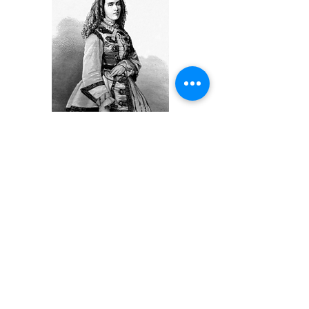
Mary
Livingstone
Moffatt
(1821-1862)
Catherine
de Bourboulon
MacLeod
(1827-
1865)